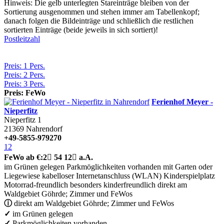
Hinweis: Die gelb unterlegten Stareinträge bleiben von der
Sortierung ausgenommen und stehen immer am Tabellenkopf;
danach folgen die Bildeinträge und schließlich die restlichen
sortierten Einträge (beide jeweils in sich sortiert)!
Postleitzahl
Preis: 1 Pers.
Preis: 2 Pers.
Preis: 3 Pers.
Preis: FeWo
Ferienhof Meyer -
Nieperfitz
Nieperfitz 1
21369
Nahrendorf
+49-5855-979270
12
FeWo
ab €:
2

54
12

a.A.
im Grünen gelegen
Parkmöglichkeiten vorhanden
mit Garten oder
Liegewiese
kabelloser Internetanschluss (WLAN)
Kinderspielplatz
Motorrad-freundlich
besonders kinderfreundlich
direkt am
Waldgebiet Göhrde; Zimmer und FeWos
ⓘ
direkt am Waldgebiet Göhrde; Zimmer und FeWos
✓
im Grünen gelegen
✓
Parkmöglichkeiten vorhanden