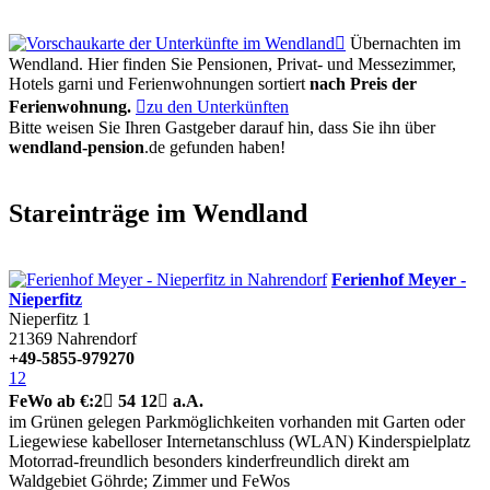

Übernachten im
Wendland. Hier finden Sie Pensionen, Privat- und Messezimmer,
Hotels garni und Ferienwohnungen sortiert
nach Preis der
Ferienwohnung.

zu den Unterkünften
Bitte weisen Sie Ihren Gastgeber darauf hin, dass Sie ihn über
wendland-pension
.de
gefunden haben!
Stareinträge im Wendland
Ferienhof Meyer -
Nieperfitz
Nieperfitz 1
21369
Nahrendorf
+49-5855-979270
12
FeWo
ab €:
2

54
12

a.A.
im Grünen gelegen
Parkmöglichkeiten vorhanden
mit Garten oder
Liegewiese
kabelloser Internetanschluss (WLAN)
Kinderspielplatz
Motorrad-freundlich
besonders kinderfreundlich
direkt am
Waldgebiet Göhrde; Zimmer und FeWos