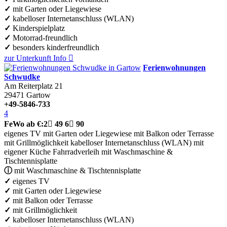
✓
mit Garten oder Liegewiese
✓
kabelloser Internetanschluss (WLAN)
✓
Kinderspielplatz
✓
Motorrad-freundlich
✓
besonders kinderfreundlich
zur Unterkunft
Info

Ferienwohnungen
Schwudke
Am Reiterplatz 21
29471
Gartow
+49-5846-733
4
FeWo
ab €:
2

49
6

90
eigenes TV
mit Garten oder Liegewiese
mit Balkon oder Terrasse
mit Grillmöglichkeit
kabelloser Internetanschluss (WLAN)
mit
eigener Küche
Fahrradverleih
mit Waschmaschine &
Tischtennisplatte
ⓘ
mit Waschmaschine & Tischtennisplatte
✓
eigenes TV
✓
mit Garten oder Liegewiese
✓
mit Balkon oder Terrasse
✓
mit Grillmöglichkeit
✓
kabelloser Internetanschluss (WLAN)