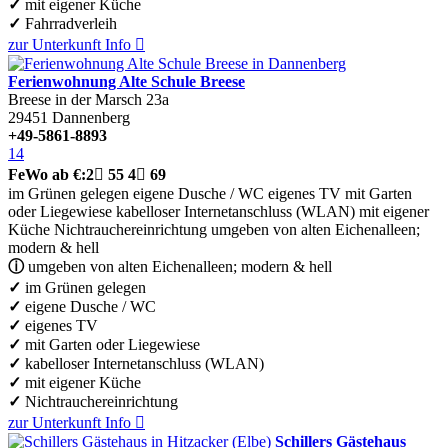
✓
mit eigener Küche
✓
Fahrradverleih
zur Unterkunft
Info

Ferienwohnung Alte Schule Breese
Breese in der Marsch 23a
29451
Dannenberg
+49-5861-8893
14
FeWo
ab €:
2

55
4

69
im Grünen gelegen
eigene Dusche / WC
eigenes TV
mit Garten
oder Liegewiese
kabelloser Internetanschluss (WLAN)
mit eigener
Küche
Nichtrauchereinrichtung
umgeben von alten Eichenalleen;
modern & hell
ⓘ
umgeben von alten Eichenalleen; modern & hell
✓
im Grünen gelegen
✓
eigene Dusche / WC
✓
eigenes TV
✓
mit Garten oder Liegewiese
✓
kabelloser Internetanschluss (WLAN)
✓
mit eigener Küche
✓
Nichtrauchereinrichtung
zur Unterkunft
Info

Schillers Gästehaus