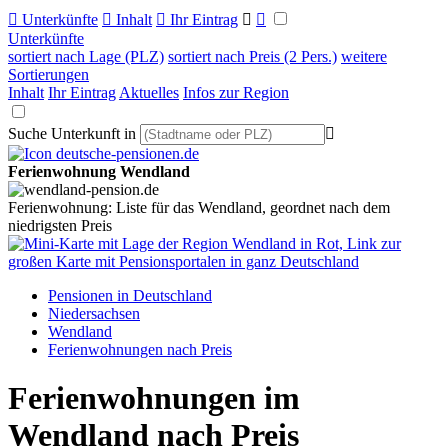

Unterkünfte

Inhalt

Ihr Eintrag


Unterkünfte
sortiert nach Lage (PLZ)
sortiert nach Preis (2 Pers.)
weitere
Sortierungen
Inhalt
Ihr Eintrag
Aktuelles
Infos zur Region
Suche Unterkunft in

Ferienwohnung Wendland
Ferienwohnung: Liste für das Wendland, geordnet nach dem
niedrigsten Preis
Pensionen in Deutschland
Niedersachsen
Wendland
Ferienwohnungen nach Preis
Ferienwohnungen im
Wendland nach Preis