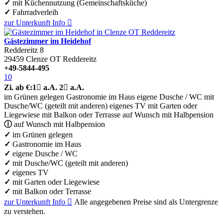
✓
mit Küchennutzung (Gemeinschaftsküche)
✓
Fahrradverleih
zur Unterkunft
Info

Gästezimmer im Heidehof
Reddereitz 8
29459
Clenze OT Reddereitz
+49-5844-495
10
Zi.
ab €:
1

a.A.
2

a.A.
im Grünen gelegen
Gastronomie im Haus
eigene Dusche / WC
mit
Dusche/WC (geteilt mit anderen)
eigenes TV
mit Garten oder
Liegewiese
mit Balkon oder Terrasse
auf Wunsch mit Halbpension
ⓘ
auf Wunsch mit Halbpension
✓
im Grünen gelegen
✓
Gastronomie im Haus
✓
eigene Dusche / WC
✓
mit Dusche/WC (geteilt mit anderen)
✓
eigenes TV
✓
mit Garten oder Liegewiese
✓
mit Balkon oder Terrasse
zur Unterkunft
Info

Alle angegebenen Preise sind als Untergrenze
zu verstehen.