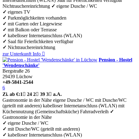
Internetanschluss (WLAN)
Saal für Feierlichkeiten verfügbar
Nichtrauchereinrichtung
✓
eigene Dusche / WC
✓
eigenes TV
✓
Parkmöglichkeiten vorhanden
✓
mit Garten oder Liegewiese
✓
mit Balkon oder Terrasse
✓
kabelloser Internetanschluss (WLAN)
✓
Saal für Feierlichkeiten verfügbar
✓
Nichtrauchereinrichtung
zur Unterkunft
Info

Pension - Hostel
'Wendenschänke'
Bergstraße 26
29439
Lüchow
+49-5841-2544
6
Zi.
ab €:
1

24
2

39
3

a.A.
Gastronomie in der Nähe
eigene Dusche / WC
mit Dusche/WC
(geteilt mit anderen)
kabelloser Internetanschluss (WLAN)
mit
Küchennutzung (Gemeinschaftsküche)
Fahrradverleih
✓
Gastronomie in der Nähe
✓
eigene Dusche / WC
✓
mit Dusche/WC (geteilt mit anderen)
✓
kabelloser Internetanschluss (WLAN)