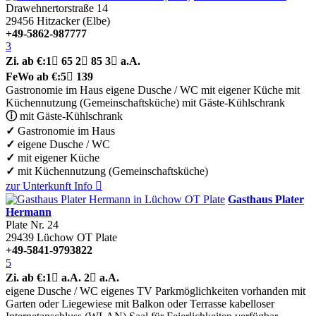
Drawehnertorstraße 14
29456
Hitzacker (Elbe)
+49-5862-987777
3
Zi.
ab €:
1

65
2

85
3

a.A.
FeWo
ab €:
5

139
Gastronomie im Haus
eigene Dusche / WC
mit eigener Küche
mit
Küchennutzung (Gemeinschaftsküche)
mit Gäste-Kühlschrank
ⓘ
mit Gäste-Kühlschrank
✓
Gastronomie im Haus
✓
eigene Dusche / WC
✓
mit eigener Küche
✓
mit Küchennutzung (Gemeinschaftsküche)
zur Unterkunft
Info

Gasthaus Plater
Hermann
Plate Nr. 24
29439
Lüchow OT Plate
+49-5841-9793822
5
Zi.
ab €:
1

a.A.
2

a.A.
eigene Dusche / WC
eigenes TV
Parkmöglichkeiten vorhanden
mit
Garten oder Liegewiese
mit Balkon oder Terrasse
kabelloser