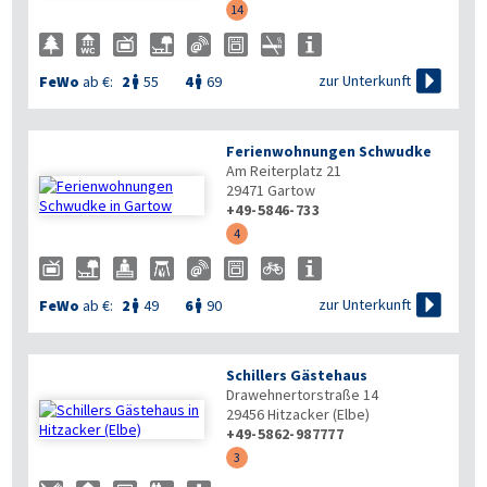
14

zur Unterkunft
FeWo
ab €:
2
55
4
69


Ferienwohnungen Schwudke
Am Reiterplatz 21
29471
Gartow
+49-5846-733
4

zur Unterkunft
FeWo
ab €:
2
49
6
90


Schillers Gästehaus
Drawehnertorstraße 14
29456
Hitzacker (Elbe)
+49-5862-987777
3