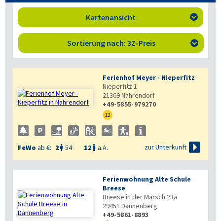
Kartenansicht

Sortierung nach: 3Z-Preis

Ferienhof Meyer - Nieperfitz
Nieperfitz 1
21369
Nahrendorf
+49-5855-979270
12

zur Unterkunft
FeWo
ab €:
2
54
12
a.A.


Ferienwohnung Alte Schule
Breese
Breese in der Marsch 23a
29451
Dannenberg
+49-5861-8893