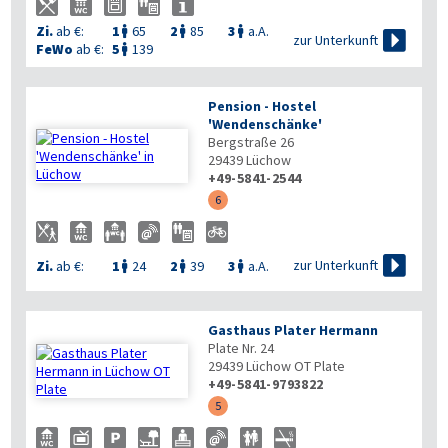
Zi.
ab €:
1
65
2
85
3
a.A.




zur Unterkunft
FeWo
ab €:
5
139

Pension - Hostel
'Wendenschänke'
Bergstraße 26
29439
Lüchow
+49-5841-2544
6

zur Unterkunft
Zi.
ab €:
1
24
2
39
3
a.A.



Gasthaus Plater Hermann
Plate Nr. 24
29439
Lüchow OT Plate
+49-5841-9793822
5