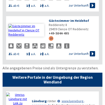

zur Unterkunft
Zi.
ab €:
1
a.A.
2
a.A.


Gästezimmer im Heidehof
Reddereitz 8
29459
Clenze OT Reddereitz
+49-5844-495
10

zur Unterkunft
Zi.
ab €:
1
a.A.
2
a.A.


Alle angegebenen Preise sind als Untergrenze zu verstehen.
Weitere Portale in der Umgebung der Region
Wendland
Lüneburg:
Unter
www.lueneburg-