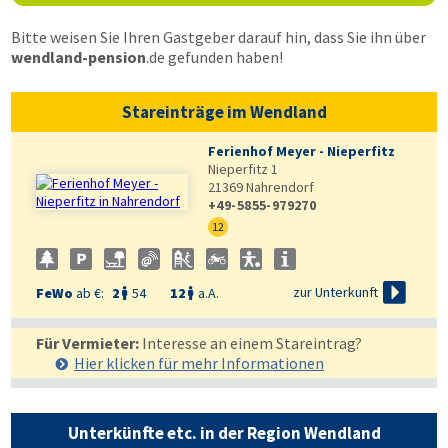
Bitte weisen Sie Ihren Gastgeber darauf hin, dass Sie ihn über
wendland-pension
.de
gefunden haben!
Stareinträge im Wendland
Ferienhof Meyer - Nieperfitz
Nieperfitz 1
21369
Nahrendorf
+49-5855-979270
12

zur Unterkunft
FeWo
ab €:
2
54
12
a.A.


Für Vermieter:
Interesse an einem Stareintrag?
Hier klicken für mehr
Informationen
Unterkünfte etc. in der Region Wendland