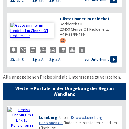

zur Unterkunft
ab €:
a.A.
a.A.
Zi.
1
2


Gästezimmer im Heidehof
Reddereitz 8
29459
Clenze OT Reddereitz
+49-5844-495
10

zur Unterkunft
ab €:
a.A.
a.A.
Zi.
1
2


Alle angegebenen Preise sind als Untergrenze zu verstehen.
Weitere Portale in der Umgebung der Region
Wendland
Lüneburg:
Unter
www.lueneburg-
pensionen.de
finden Sie Pensionen in und um
Lüneburg!