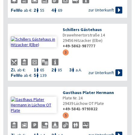

zur Unterkunft
ab €:
55
69
FeWo
2
4


Schillers Gästehaus
Drawehnertorstraße 14
29456
Hitzacker (Elbe)
+49-5862-987777
3
ab €:
65
85
a.A.
Zi.
1
2
3




zur Unterkunft
ab €:
139
FeWo
5

Gasthaus Plater Hermann
Plate Nr. 24
29439
Lüchow OT Plate
+49-5841-9793822
5