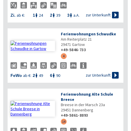

zur Unterkunft
ab €:
24
39
a.A.
Zi.
1
2
3



Ferienwohnungen Schwudke
Am Reiterplatz 21
29471
Gartow
+49-5846-733
4

zur Unterkunft
ab €:
49
90
FeWo
2
6


Ferienwohnung Alte Schule
Breese
Breese in der Marsch 23a
29451
Dannenberg
+49-5861-8893
14