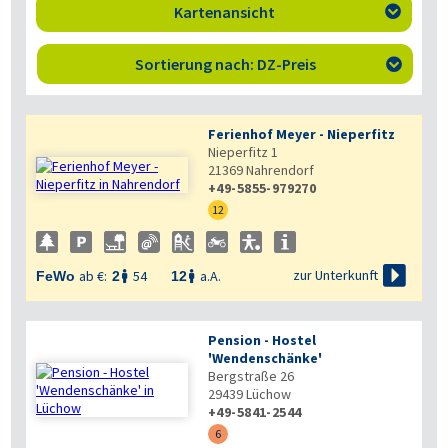
Kartenansicht

Sortierung nach: DZ-Preis

Ferienhof Meyer - Nieperfitz
Nieperfitz 1
21369
Nahrendorf
+49-5855-979270
12

zur Unterkunft
ab €:
54
a.A.
FeWo
2
12


Pension - Hostel
'Wendenschänke'
Bergstraße 26
29439
Lüchow
+49-5841-2544
6