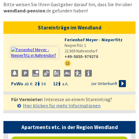
Bitte weisen Sie Ihren Gastgeber darauf hin, dass Sie ihn über
wendland-pension
.de
gefunden haben!
Stareinträge im Wendland
Ferienhof Meyer - Nieperfitz
Nieperfitz 1
21369
Nahrendorf
+49-5855-979270
12

zur Unterkunft
ab €:
54
a.A.
FeWo
2
12


Für Vermieter:
Interesse an einem Stareintrag?
Hier klicken für mehr
Informationen
Apartments etc. in der Region Wendland